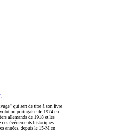
".
ge" qui sert de titre à son livre
évolution portugaise de 1974 en
iers allemands de 1918 et les
ie ces événements historiques
res années, depuis le 15-M en