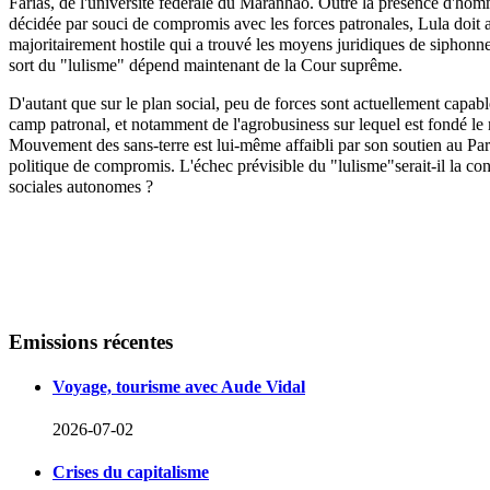
Farias, de l'université fédérale du Maranhao. Outre la présence d'ho
décidée par souci de compromis avec les forces patronales, Lula doit 
majoritairement hostile qui a trouvé les moyens juridiques de siphonne
sort du "lulisme" dépend maintenant de la Cour suprême.
D'autant que sur le plan social, peu de forces sont actuellement capable
camp patronal, et notamment de l'agrobusiness sur lequel est fondé 
Mouvement des sans-terre est lui-même affaibli par son soutien au Parti
politique de compromis. L'échec prévisible du "lulisme"serait-il la cond
sociales autonomes ?
Emissions
récentes
Voyage, tourisme avec Aude Vidal
2026-07-02
Crises du capitalisme