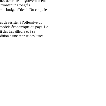
mmes de droite au gouvernement
affronter un Congrès
r le budget fédéral.
Du coup, le
s de résister à l'offensive du
le modèle économique du pays. Le
 des travailleurs et à s
a
ition d'une reprise des luttes